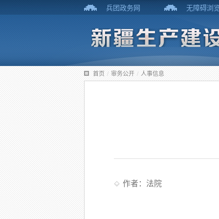
兵团政务网
无障碍浏
首页
/
审务公开
/
人事信息
作者：法院