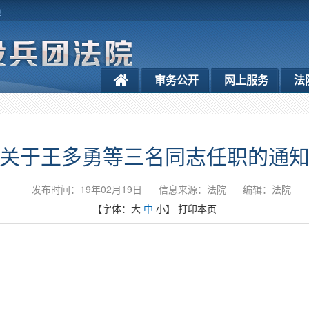
览
审务公开
网上服务
法
关于王多勇等三名同志任职的通
发布时间：19年02月19日
信息来源：法院
编辑：法院
【字体：
大
中
小
】
打印本页